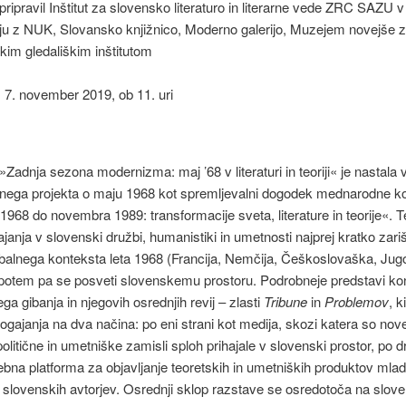
ripravil Inštitut za slovensko literaturo in literarne vede ZRC SAZU v
ju z NUK, Slovansko knjižnico, Moderno galerijo, Muzejem novejše 
kim gledališkim inštitutom
: 7. november 2019, ob 11. uri
Zadnja sezona modernizma: maj ’68 v literaturi in teoriji« je nastala 
lnega projekta o maju 1968 kot spremljevalni dogodek mednarodne k
968 do novembra 1989: transformacije sveta, literature in teorije«. 
janja v slovenski družbi, humanistiki in umetnosti najprej kratko zari
balnega konteksta leta 1968 (Francija, Nemčija, Češkoslovaška, Jugo
 potem pa se posveti slovenskemu prostoru. Podrobneje predstavi ko
ga gibanja in njegovih osrednjih revij – zlasti
Tribune
in
Problemov
, k
ogajanja na dva načina: po eni strani kot medija, skozi katera so nov
politične in umetniške zamisli sploh prihajale v slovenski prostor, po d
ebna platforma za objavljanje teoretskih in umetniških produktov mla
 slovenskih avtorjev. Osrednji sklop razstave se osredotoča na slov