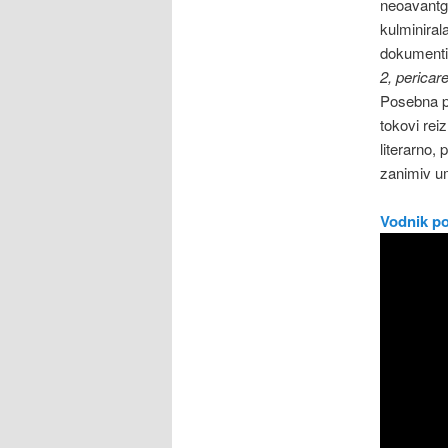
neoavantga
kulminiral
dokumentir
2, pericar
Posebna po
tokovi rei
literarno,
zanimiv um
Vodnik po