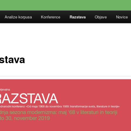
Analize korpusa
Konference
Razstava
Objave
Novice
stava