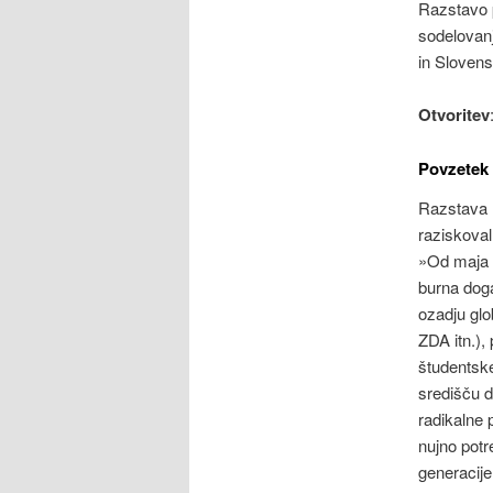
Razstavo p
sodelovan
in Slovens
Otvoritev
Povzetek
Razstava »
raziskova
»Od maja 1
burna doga
ozadju glo
ZDA itn.),
študentske
središču d
radikalne 
nujno potr
generacije