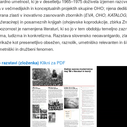
rdno umetnost, ki je v desetletju 1965–1975 doživela izjemen razcve
a v večmedijskih in konceptualnih projektih skupine OHO; njena dediš
ana zlasti v inovativno zasnovanih zbornikih (
EVA
,
OHO, KATALOG, 
ežeracirep
) in posameznih knjigah (ohojevske koprodukcije, zbirka Z
zornost je namenjena literaturi, ki so jo v tem obdobju temeljno zaz
zma, ludizma in konkretizma. Razstava slovensko neoavantgardo, zla
 prikaže kot presenetljivo obsežen, raznolik, umetniško relevanten in š
etniški in družbeni fenomen.
 razstavi (zloženka)
Klikni za PDF