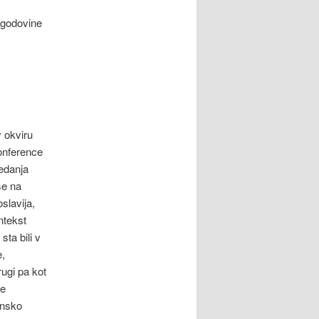
zgodovine
v okviru
onference
Tedanja
še na
slavija,
ntekst
i sta bili v
e,
rugi pa kot
de
ensko