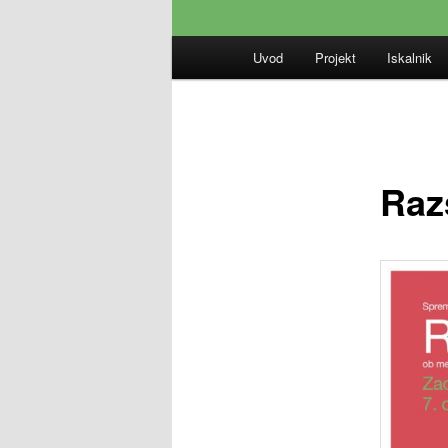
Glavni
Uvod
Projekt
Iskalnik
meni
Raz