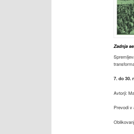
Zadnja se
Spremljev
transformac
7. do 30.
Avtorji: M
Prevodi v 
Oblikovanje