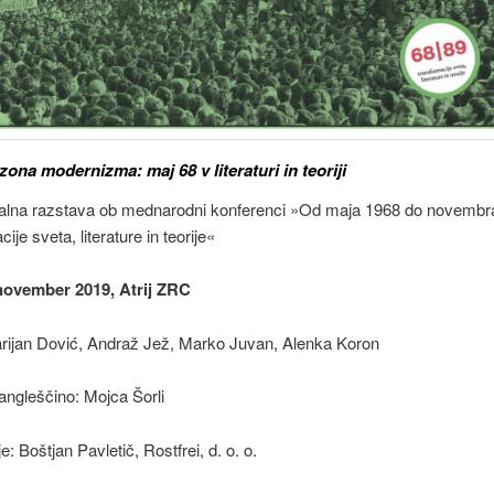
zona modernizma: maj 68 v literaturi in teoriji
alna razstava ob mednarodni konferenci »Od maja 1968 do novembr
ije sveta, literature in teorije«
 november 2019, Atrij ZRC
arijan Dović, Andraž Jež, Marko Juvan, Alenka Koron
angleščino: Mojca Šorli
: Boštjan Pavletič, Rostfrei, d. o. o.