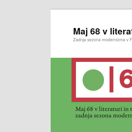
Preskoči
na
glavno
Maj 68 v literat
vsebino
Zadnja sezona modernizma v Fran