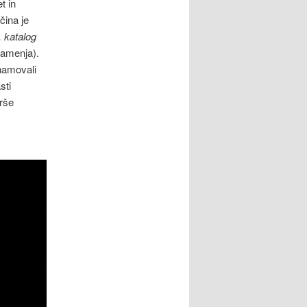
t in
čina je
katalog
namenja).
namovali
sti
irše