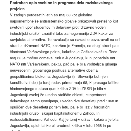
Podroben opis vsebine in programa dela raziskovalnega
projekta
V zadnjih petdesetih letih so maj 68 kot globalno
najpomembnejše antisistemsko gibanje prikazovali pretežno kot
svetovni upor študentov in delavcev proti državno vodeni
industrijski družbi, značilni tako za hegemonijo ZDA kakor za
sovjetsko alternativo. To revolucijo so navadno povezovali na eni
strani z državami NATO, kakršna je Francija, na drugi strani pa s
članicami Varšavskega pakta, kakršna je Češkoslovaška. Toda
maj 68 je močno odmeval tudi v Jugoslaviji, ki ni pripadala niti
NATO niti Varšavskemu paktu, pač pa je bila voditeljica gibanja
neuvrščenih, globalnega poskusa alternative obema
geopolitičnima blokoma. Jugoslavija (in Slovenija kot njen
konstitutivni del) je torej redek primer maja 68, ki presega kritiko
hladnovojnega statusa quo: kritika ZDA in ZSSR je bila v
Jugoslaviji vselej že uradno stališče oblasti, eksperiment
delavskega samoupravljanja, uveden dve desetletji pred 1968 in
opuščen dve desetletji po tem letu, pa je bil izziv fordistični
industrijski družbi, skupni kapitalističnemu Zahodu in
realsocialističnemu Vzhodu. Kaj je torej v državi, kakršna je bila
Jugoslavija, sploh lahko bil predmet kritike v letu 1968 in po