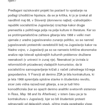
njem?
Predlagani raziskovalni projekt bo postavil to vprašanje na
podlagi izhodiščne hipoteze, da se je kritika, ki jo je izrekal ali
navdihnil maj 68, v Sloveniji (domnevno najbolj »zahodnjaški«
republiki socialistične Jugoslavije) izraziteje kakor drugje
premestila s političnega polja na polje kulture in literature. Ker so
se protiimperialistične zahteve gibanja leta 1968 v veliki meri
ujemale z uradno jugoslovansko zunanjo politiko, so se namreč
jugoslovanski protestniki osredotočili bolj na Jugoslavijo kakor na
hladno vojno, v Jugoslaviji pa so se namesto kritične ekonomske
analize raje lotevali splošnejših kulturnih problemov družbene
neenakosti (v univerzi in zunaj nje). Neenakost je izvirala iz
reformističnih prizadevanj vladajočih komunistov, da bi
socialistično samoupravljanje križali z načeli zahodnega tržnega
gospodarstva. V Franciji ali denimo ZDA je bila kontrakultura, ki
je leta 1968 spremljala splošne stavke in študentsko revolto,
sicer zelo vidna razsežnost gibanja, a se je tudi hitro
komodificirala (kar so opazili denimo analitiki svetovnih sistemov
in Ross,
May ’68 and Its Afterlives
); v istem času pa je ta
kontrakultura v Jugoslaviji, kjer so bili študentski protesti
odmevnejši od delavskih stavk, očitno imela osrednejšo vlogo