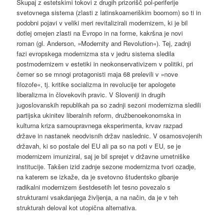
Skupaj z estetskimi tokovi z drugih prizorišč pol-periferije
svetovnega sistema (zlasti z latinskoameriškim boomom) so ti in
podobni pojavi v veliki meri revitalizirali modernizem, ki je bil
dotlej omejen zlasti na Evropo in na forme, kakršna je novi
roman (gl. Anderson, »Modernity and Revolution«). Tej, zadnji
fazi evropskega modernizma sta v jedru sistema sledila
postmodernizem v estetiki in neokonservativizem v politiki, pri
čemer so se mnogi protagonisti maja 68 prelevili v »nove
filozofe«, tj. kritike socializma in revolucije ter apologete
liberalizma in človekovih pravic. V Sloveniji in drugih
jugoslovanskih republikah pa so zadnji sezoni modernizma sledili
partijska ukinitev liberalnih reform, družbenoekonomska in
kulturna kriza samoupravnega eksperimenta, krvav razpad
države in nastanek neodvisnih držav naslednic. V osamosvojenih
državah, ki so postale del EU ali pa so na poti v EU, se je
modernizem imuniziral, saj je bil sprejet v državne umetniške
institucije. Takšen izid zadnje sezone modernizma tvori ozadje,
na katerem se izkaže, da je svetovno študentsko gibanje
radikalni modernizem šestdesetih let tesno povezalo s
strukturami vsakdanjega življenja, a na način, da je v teh
strukturah deloval kot utopična alternativa.