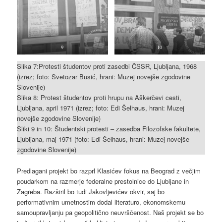
9
10
Slika 7:Protesti študentov proti zasedbi ČSSR, Ljubljana, 1968
(izrez; foto: Svetozar Busić, hrani: Muzej novejše zgodovine
Slovenije)
Slika 8: Protest študentov proti hrupu na Aškerčevi cesti,
Ljubljana, april 1971 (izrez; foto: Edi Šelhaus, hrani: Muzej
novejše zgodovine Slovenije)
Sliki 9 in 10: Študentski protesti – zasedba Filozofske fakultete,
Ljubljana, maj 1971 (foto: Edi Šelhaus, hrani: Muzej novejše
zgodovine Slovenije)
Predlagani projekt bo razprl Klasićev fokus na Beograd z večjim
poudarkom na razmerje federalne prestolnice do Ljubljane in
Zagreba. Razširil bo tudi Jakovljevićev okvir, saj bo
performativnim umetnostim dodal literaturo, ekonomskemu
samoupravljanju pa geopolitično neuvrščenost. Naš projekt se bo