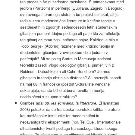
teh procesih še ni zadostno raziskana. S primerjavami med
jedrom (Parizom) in periferijo (Ljubljana, Zagreb in Beograd)
svetovnega literarnega sistema bo projekt raziskal, ali je
radikalizem modernistične literature in kritične teorije v
šestdesetih in zgodnjih sedemdesetih letih študentskim
gibanjem pomenil idejno podlago ali pa je šlo za refleksijo
teh gibanj oziroma zgolj sočasen pojav. Kakšno je bilo v
»dobi teorije« (Adorno) razmerje med kritično teorijo in
študentskim gibanjem v evropskem delu jedra in v
periferijah? Ali so poleg Sartra in Marcuseja sodobni
teoretiki zasedli vlogo ideologov gibanja, primerljivih z
Rubinom, Dutschkejem ali Cohn-Benditom? Je med
gibanjem in teorijo obstajala distanca? Ali poznejši napadi
na maj 68 in francoske (post)strukturaliste vendarle
dokazujejo, da sta bili družbena revolta in teorija
naddoločeni s skupno strukturo?
Combes (
Mai 68, les écrivains, la littérature
, L’Harmattan
2008) pokaže, da so francoska teoretska kritika literature
kot meščanske institucije ter modernistični in
neoavantgardni eksperimenti (npr. Tel Quel, Internationale
situationniste) tvorili podlago francoskega študentskega
gibanja. To gibanje se je navdihovalo pri kitajski kulturni