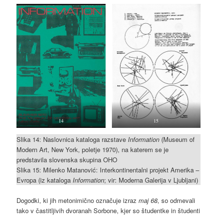
14
15
Slika 14: Naslovnica kataloga razstave
Information
(Museum of
Modern Art, New York, poletje 1970), na katerem se je
predstavila slovenska skupina OHO
Slika 15: Milenko Matanović: Interkontinentalni projekt Amerika –
Evropa (iz kataloga
Information
; vir: Moderna Galerija v Ljubljani)
Dogodki, ki jih metonimično označuje izraz
maj 68
, so odmevali
tako v častitljivih dvoranah Sorbone, kjer so študentke in študenti