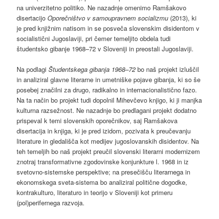
na univerzitetno politiko. Ne nazadnje omenimo Ramšakovo
disertacijo
Oporečništvo v samoupravnem socializmu
(2013), ki
je pred knjižnim natisom in se posveča slovenskim disidentom v
socialistični Jugoslaviji, pri čemer temeljito obdela tudi
študentsko gibanje 1968–72 v Sloveniji in preostali Jugoslaviji.
Na podlagi
Študentskega gibanja 1968–72
bo naš projekt izluščil
in analiziral glavne literarne in umetniške pojave gibanja, ki so še
posebej značilni za drugo, radikalno in internacionalistično fazo.
Na ta način bo projekt tudi dopolnil Mihevčevo knjigo, ki ji manjka
kulturna razsežnost. Ne nazadnje bo predlagani projekt dodatno
prispeval k temi slovenskih oporečnikov, saj Ramšakova
disertacija in knjiga, ki je pred izidom, pozivata k preučevanju
literature in gledališča kot medijev jugoslovanskih disidentov. Na
teh temeljih bo naš projekt preučil slovenski literarni modernizem
znotraj transformativne zgodovinske konjunkture l. 1968 in iz
svetovno-sistemske perspektive; na presečišču literarnega in
ekonomskega sveta-sistema bo analiziral politične dogodke,
kontrakulturo, literaturo in teorijo v Sloveniji kot primeru
(pol)perifernega razvoja.