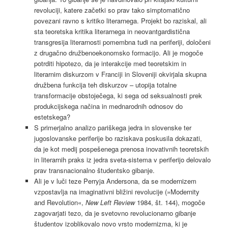
revoluciji, katere začetki so prav tako simptomatično
povezani ravno s kritiko literarnega. Projekt bo raziskal, ali
sta teoretska kritika literarnega in neovantgardistična
transgresija literarnosti pomembna tudi na periferiji, določeni
z drugačno družbenoekonomsko formacijo. Ali je mogoče
potrditi hipotezo, da je interakcije med teoretskim in
literarnim diskurzom v Franciji in Sloveniji okvirjala skupna
družbena funkcija teh diskurzov – utopija totalne
transformacije obstoječega, ki sega od seksualnosti prek
produkcijskega načina in mednarodnih odnosov do
estetskega?
S primerjalno analizo pariškega jedra in slovenske ter
jugoslovanske periferije bo raziskava poskusila dokazati,
da je kot medij pospešenega prenosa inovativnih teoretskih
in literarnih praks iz jedra sveta-sistema v periferijo delovalo
prav transnacionalno študentsko gibanje.
Ali je v luči teze Perryja Andersona, da se modernizem
vzpostavlja na imaginativni bližini revolucije (»Modernity
and Revolution«,
New Left Review
1984, št. 144), mogoče
zagovarjati tezo, da je svetovno revolucionarno gibanje
študentov izoblikovalo novo vrsto modernizma, ki je