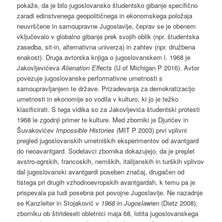
pokaže, da je bilo jugoslovansko študentsko gibanje specifično
zaradi edinstvenega geopolitičnega in ekonomskega položaja
neuvrščene in samoupravne Jugoslavije, čeprav se je obenem
vključevalo v globalno gibanje prek svojih oblik (npr. študentska
zasedba, sit-in, alternativna univerza) in zahtev (npr. družbena
enakost). Druga avtorska knjiga o jugoslovanskem l. 1968 je
Jakovljevićeva
Alienation Effects
(U of Michigan P 2016). Avtor
povezuje jugoslovanske performativne umetnosti s
samoupravljanjem te države. Prizadevanja za demokratizacijo
umetnosti in ekonomije so vodila v kulturo, ki jo je težko
klasificirati. S tega vidika so za Jakovljevića študentski protesti
1968 le zgodnji primer te kulture. Med zborniki je Djurićev in
Šuvakovićev
Impossible Histories
(MIT P 2003) prvi vplivni
pregled jugoslovanskih umetniških eksperimentov od avantgard
do neoavantgard. Sodelavci zbornika dokazujejo, da je preplet
avstro-ogrskih, francoskih, nemških, italijanskih in turških vplivov
dal jugoslovanski avantgardi poseben značaj, drugačen od
tistega pri drugih vzhodnoevropskih avantgardah, k temu pa je
prispevala pa tudi posebna pot povojne Jugoslavije. Ne nazadnje
se Kanzleiter in Stojaković v
1968 in Jugoslawien
(Dietz 2008),
zborniku ob štirideseti obletnici maja 68, lotita jugoslovanskega