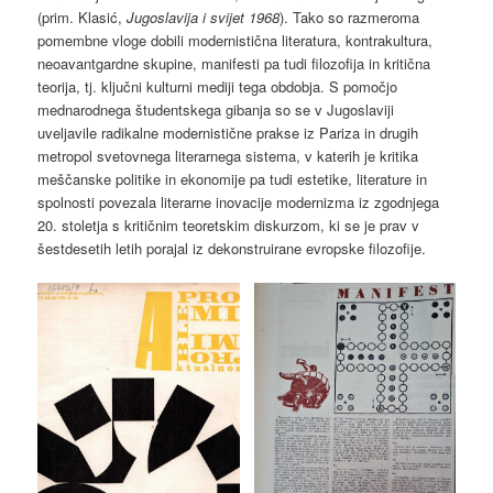
(prim. Klasić,
Jugoslavija i svijet
1968
). Tako so razmeroma
pomembne vloge dobili modernistična literatura, kontrakultura,
neoavantgardne skupine, manifesti pa tudi filozofija in kritična
teorija, tj. ključni kulturni mediji tega obdobja. S pomočjo
mednarodnega študentskega gibanja so se v Jugoslaviji
uveljavile radikalne modernistične prakse iz Pariza in drugih
metropol svetovnega literarnega sistema, v katerih je kritika
meščanske politike in ekonomije pa tudi estetike, literature in
spolnosti povezala literarne inovacije modernizma iz zgodnjega
20. stoletja s kritičnim teoretskim diskurzom, ki se je prav v
šestdesetih letih porajal iz dekonstruirane evropske filozofije.