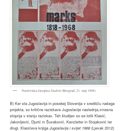
Naslovnica časopisa
Student
(Beograd, 21. maj 1968)
B) Ker sta Jugoslavija in posebej Slovenija v središču našega
projekta, so kritične raziskave Jugoslavije naslednja,vmesna
stopnja v stanju raziskav. Teh študijev so se lotili Klasić,
Jakovljević, Djurić in Šuvaković, Kanzleiter in Stojaković ter
drugi. Klasićeva knjiga
Jugoslavija i svijet
1968
(Ljevak 2012)