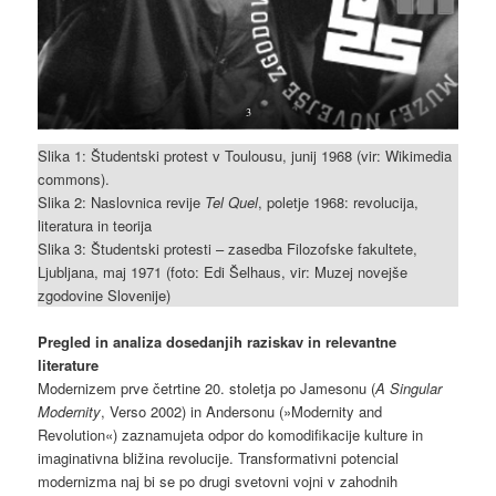
3
Slika 1: Študentski protest v Toulousu, junij 1968 (vir: Wikimedia
commons).
Slika 2: Naslovnica revije
Tel Quel
, poletje 1968: revolucija,
literatura in teorija
Slika 3: Študentski protesti – zasedba Filozofske fakultete,
Ljubljana, maj 1971 (foto: Edi Šelhaus, vir: Muzej novejše
zgodovine Slovenije)
Pregled in analiza dosedanjih raziskav in relevantne
literature
Modernizem prve četrtine 20. stoletja po Jamesonu (
A Singular
Modernity
, Verso 2002) in Andersonu (»Modernity and
Revolution«) zaznamujeta odpor do komodifikacije kulture in
imaginativna bližina revolucije. Transformativni potencial
modernizma naj bi se po drugi svetovni vojni v zahodnih