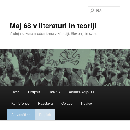
Preskoči
na
Išči
glavno
vsebino
Maj 68 v literaturi in teoriji
Zadnja sezona modernizma v Franciji, Sloveniji in svetu
Glavni
Projekt
Uvod
Iskalnik
Analize korpusa
meni
Konference
Razstava
Objave
Novice
Slovenščina
English