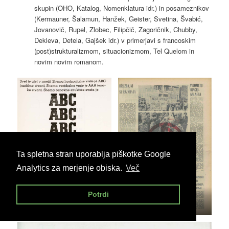
skupin (OHO, Katalog, Nomenklatura idr.) in posameznikov
(Kermauner, Šalamun, Hanžek, Geister, Svetina, Švabić,
Jovanovič, Rupel, Zlobec, Filipčič, Zagoričnik, Chubby,
Dekleva, Detela, Gajšek idr.) v primerjavi s francoskim
(post)strukturalizmom, situacionizmom, Tel Quelom in
novim novim romanom.
Ta spletna stran uporablja piškotke Google
Analytics za merjenje obiska.
Več
Potrdi
16
17