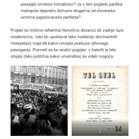
presegla iztrošeni formalizem? Je v tem pogledu pariška
metropola dejansko bistveno drugačna od slovenske
oziroma jugoslovanske periferije?
Projekt bo kritično reflektiral historično distanco do zadnje faze
modernizma, zato bo upošteval tako mediacijo dominantnih
interpretacij maja 68 kakor novejše poskuse njihovega
preseganja. Posvetil se bo analizi pogojev, v katerih je bila
utopija (tako politična kakor umetniška) še videti mogoča.
1
2