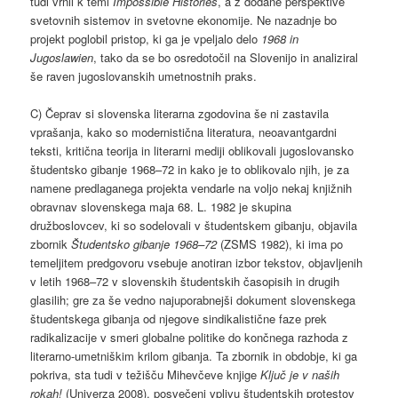
tudi vrnil k temi
Impossible Histories
, a z dodane perspektive
svetovnih sistemov in svetovne ekonomije. Ne nazadnje bo
projekt poglobil pristop, ki ga je vpeljalo delo
1968 in
Jugoslawien
, tako da se bo osredotočil na Slovenijo in analiziral
še raven jugoslovanskih umetnostnih praks.
C) Čeprav si slovenska literarna zgodovina še ni zastavila
vprašanja, kako so modernistična literatura, neoavantgardni
teksti, kritična teorija in literarni mediji oblikovali jugoslovansko
študentsko gibanje 1968–72 in kako je to oblikovalo njih, je za
namene predlaganega projekta vendarle na voljo nekaj knjižnih
obravnav slovenskega maja 68. L. 1982 je skupina
družboslovcev, ki so sodelovali v študentskem gibanju, objavila
zbornik
Študentsko gibanje 1968–72
(ZSMS 1982), ki ima po
temeljitem predgovoru vsebuje anotiran izbor tekstov, objavljenih
v letih 1968–72 v slovenskih študentskih časopisih in drugih
glasilih; gre za še vedno najuporabnejši dokument slovenskega
študentskega gibanja od njegove sindikalistične faze prek
radikalizacije v smeri globalne politike do končnega razhoda z
literarno-umetniškim krilom gibanja. Ta zbornik in obdobje, ki ga
pokriva, sta tudi v težišču Mihevčeve knjige
Ključ je v naših
rokah!
(Univerza 2008), posvečeni vplivu študentskih protestov