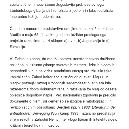
socialistične in neuvrščene Jugoslavije prek svetovnega
študentskega gibanja sinhronizirala z jedrom in tako realizirala
inherentno težnjo modernizma.
Če se za namen te predstavitve omejimo le na knjižno izdane
študije o maju 68, jih lahko glede na težišče predlaganega
projekta razdelimo na tri sklope: a) svet, b) Jugoslavija in c)
Slovenija.
A) Dobro je znano, da maj 68 pomeni transformativno družbeno-
politično in kulturno gibanje svetovnih razmerij. Izbruh njegovih
nepredvidljivih in na videz anarhičnih energij sta izkusila tako
kapitalistični Zahod kakor socialistični drugi svet. Maj 68 in
njegov poznejši razvoj v zgodnjih sedemdesetih letih sta bila
razmeroma dobro dokumentirana in raziskana že vsaj od desete
obletnice dogodkov naprej. Več nacionalnih zgodovin je preučilo
dokumente o njem, pri čemer so se izogibale mitologizaciji in
revizionističnim obsodbam; Berglieb npr. v
1968: Literatur in der
antiautorären Bewegung
(Suhrkamp 1993) natančno predstavlja
vire o revolti v Zahodni Nemčiji ter vlogo literarnih intelektualcev,
kritičnih teoretikov in filozofov.