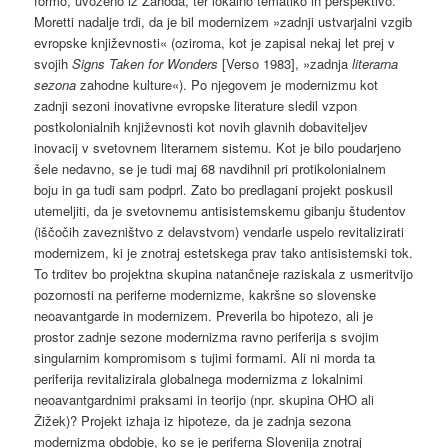
formo, uvoženo iz Zahoda, ter lokalno tematiko in perspektivo.
Moretti nadalje trdi, da je bil modernizem »zadnji ustvarjalni vzgib
evropske književnosti« (oziroma, kot je zapisal nekaj let prej v
svojih
Signs Taken for Wonders
[Verso 1983], »zadnja
literarna
sezona
zahodne kulture«). Po njegovem je modernizmu kot
zadnji sezoni inovativne evropske literature sledil vzpon
postkolonialnih književnosti kot novih glavnih dobaviteljev
inovacij v svetovnem literarnem sistemu. Kot je bilo poudarjeno
šele nedavno, se je tudi maj 68 navdihnil pri protikolonialnem
boju in ga tudi sam podprl. Zato bo predlagani projekt poskusil
utemeljiti, da je svetovnemu antisistemskemu gibanju študentov
(iščočih zavezništvo z delavstvom) vendarle uspelo revitalizirati
modernizem, ki je znotraj estetskega prav tako antisistemski tok.
To trditev bo projektna skupina natančneje raziskala z usmeritvijo
pozornosti na periferne modernizme, kakršne so slovenske
neoavantgarde in modernizem. Preverila bo hipotezo, ali je
prostor zadnje sezone modernizma ravno periferija s svojim
singularnim kompromisom s tujimi formami. Ali ni morda ta
periferija revitalizirala globalnega modernizma z lokalnimi
neoavantgardnimi praksami in teorijo (npr. skupina OHO ali
Žižek)? Projekt izhaja iz hipoteze, da je zadnja sezona
modernizma obdobje, ko se je periferna Slovenija znotraj