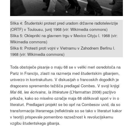
6
Slika 4: Študentski protest pred uradom državne radiotelevizije
(ORTF) v Toulousu, junij 1968 (vir: Wikimedia commons)
Slika 5: Oklepniki na glavnem trgu v Mexico Cityju l. 1968 (vir:
Wikimedia commons)
Slika 6: Protesti proti vojni v Vietnamu v Zahodnem Berlinu l.
1968 (vir: Wikimedia commons)
Toda obstoječe pisanje o maju 68 se v veliki meri osredotoča na
Pariz in Francijo, zlasti na razmerja med študentskim gibanjem,
univerzo in kontrakulturo. V diskusijah o francoskih dogodkih je
dragoceno spremembo težišča predlagal Combes. V svoji knjigi
Mai 68, les écrivains, la littérature
(L’Harmattan 2008) pazljivo
prikaže, kako so miselno ozračje maja 68 oblikovali spori v in o
literaturi. Predlagani projekt se bo oprl na Combesov uvid, da so
transformacije literarnega (reflektirale so se tako v literaturi kakor
v teoriji) prispevale pomembno razsežnost k revolucijskemu
vzgibu študentskega gibanja.