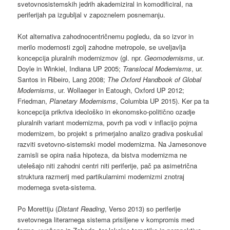
svetovnosistemskih jedrih akademiziral in komodificiral, na
periferijah pa izgubljal v zapoznelem posnemanju.
Kot alternativa zahodnocentričnemu pogledu, da so izvor in
merilo modernosti zgolj zahodne metropole, se uveljavlja
koncepcija pluralnih modernizmov (gl. npr.
Geomodernisms
, ur.
Doyle in Winkiel, Indiana UP 2005;
Translocal Modernisms
, ur.
Santos in Ribeiro, Lang 2008;
The Oxford Handbook of Global
Modernisms
, ur. Wollaeger in Eatough, Oxford UP 2012;
Friedman,
Planetary Modernisms
, Columbia UP 2015). Ker pa ta
koncepcija prikriva ideološko in ekonomsko-politično ozadje
pluralnih variant modernizma, povrh pa vodi v inflacijo pojma
modernizem, bo projekt s primerjalno analizo gradiva poskušal
razviti svetovno-sistemski model modernizma. Na Jamesonove
zamisli se opira naša hipoteza, da bistva modernizma ne
utelešajo niti zahodni centri niti periferije, pač pa asimetrična
struktura razmerij med partikularnimi modernizmi znotraj
modernega sveta-sistema.
Po Morettiju (
Distant Reading
, Verso 2013) so periferije
svetovnega literarnega sistema prisiljene v kompromis med