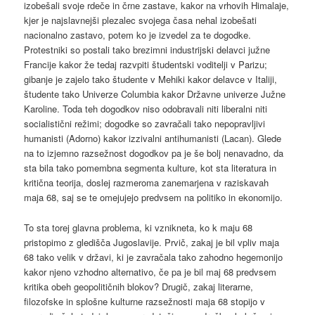
izobešali svoje rdeče in črne zastave, kakor na vrhovih Himalaje,
kjer je najslavnejši plezalec svojega časa nehal izobešati
nacionalno zastavo, potem ko je izvedel za te dogodke.
Protestniki so postali tako brezimni industrijski delavci južne
Francije kakor že tedaj razvpiti študentski voditelji v Parizu;
gibanje je zajelo tako študente v Mehiki kakor delavce v Italiji,
študente tako Univerze Columbia kakor Državne univerze Južne
Karoline. Toda teh dogodkov niso odobravali niti liberalni niti
socialistični režimi; dogodke so zavračali tako nepopravljivi
humanisti (Adorno) kakor izzivalni antihumanisti (Lacan). Glede
na to izjemno razsežnost dogodkov pa je še bolj nenavadno, da
sta bila tako pomembna segmenta kulture, kot sta literatura in
kritična teorija, doslej razmeroma zanemarjena v raziskavah
maja 68, saj se te omejujejo predvsem na politiko in ekonomijo.
To sta torej glavna problema, ki vznikneta, ko k maju 68
pristopimo z gledišča Jugoslavije. Prvič, zakaj je bil vpliv maja
68 tako velik v državi, ki je zavračala tako zahodno hegemonijo
kakor njeno vzhodno alternativo, če pa je bil maj 68 predvsem
kritika obeh geopolitičnih blokov? Drugič, zakaj literarne,
filozofske in splošne kulturne razsežnosti maja 68 stopijo v