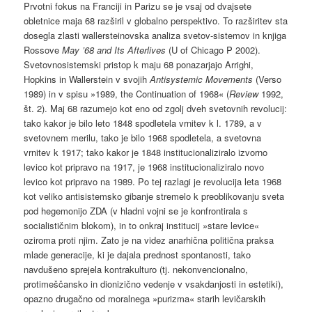
Prvotni fokus na Franciji in Parizu se je vsaj od dvajsete
obletnice maja 68 razširil v globalno perspektivo. To razširitev sta
dosegla zlasti wallersteinovska analiza svetov-sistemov in knjiga
Rossove
May ’68 and Its Afterlives
(U of Chicago P 2002).
Svetovnosistemski pristop k maju 68 ponazarjajo Arrighi,
Hopkins in Wallerstein v svojih
Antisystemic Movements
(Verso
1989) in v spisu »1989, the Continuation of 1968« (
Review
1992,
št. 2). Maj 68 razumejo kot eno od zgolj dveh svetovnih revolucij:
tako kakor je bilo leto 1848 spodletela vrnitev k l. 1789, a v
svetovnem merilu, tako je bilo 1968 spodletela, a svetovna
vrnitev k 1917; tako kakor je 1848 institucionaliziralo izvorno
levico kot pripravo na 1917, je 1968 institucionaliziralo novo
levico kot pripravo na 1989. Po tej razlagi je revolucija leta 1968
kot veliko antisistemsko gibanje stremelo k preoblikovanju sveta
pod hegemonijo ZDA (v hladni vojni se je konfrontirala s
socialističnim blokom), in to onkraj institucij »stare levice«
oziroma proti njim. Zato je na videz anarhična politična praksa
mlade generacije, ki je dajala prednost spontanosti, tako
navdušeno sprejela kontrakulturo (tj. nekonvencionalno,
protimeščansko in dionizično vedenje v vsakdanjosti in estetiki),
opazno drugačno od moralnega »purizma« starih levičarskih