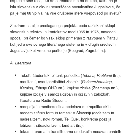
ospredje šele tedaj, ko se osredotočimo na družbo, kakršna je
bila slovenska v okviru neuvrščene socialistične Jugoslavije, če
pa je maj 68 vplival na vse družbene sfere vsepovsod po svetu?
Z ozirom na cilje predlaganega projekta bodo raziskani sklopi
slovenskih tekstov in kontekstov med 1965 in 1975, navedeni
spodaj, pri čemer bo vsak sklop primerjan z razvojem v Parizu
kot jedru svetovnega literarnega sistema in v drugih središčih
Jugoslavije kot vmesne periferije (Beograd, Zagreb itn.):
A. Literatura
Teksti: študentski bilteni, periodika (
Tribuna, Problemi
itn.),
manifesti, avantgardistični zborniki (
Pericarežeracirep
,
Katalog
, Edicije OHO itn.), knjižne zbirke (Znamenja itn.),
knjižne izdaje v samozaložbah in državnih založbah,
literatura na Radiu Študent;
recepcija in medbesedilna obdelava metropolitanskih
modernističnih form in tematik v Sloveniji (dadaizem in
nadrealizem, novi roman, Tel Quel, konkretna poezija,
letrizem, situacionizem, land art itn.);
fokus: literarna in transliterarna produkcija neoavantgardnih