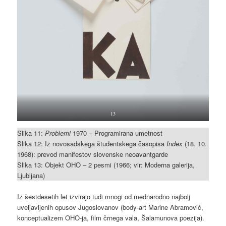
13
Slika 11:
Problemi
1970 – Programirana umetnost
Slika 12: Iz novosadskega študentskega časopisa
Index
(18. 10.
1968): prevod manifestov slovenske neoavantgarde
Slika 13: Objekt OHO – 2 pesmi (1966; vir: Moderna galerija,
Ljubljana)
Iz šestdesetih let izvirajo tudi mnogi od mednarodno najbolj
uveljavljenih opusov Jugoslovanov (body-art Marine Abramović,
konceptualizem OHO-ja, film črnega vala, Šalamunova poezija).