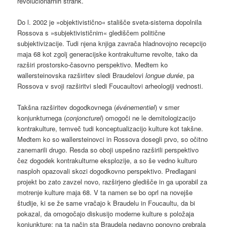
revolucionarnih strank.
Do l. 2002 je »objektivistično« stališče sveta-sistema dopolnila
Rossova s »subjektivističnim« glediščem politične
subjektivizacije. Tudi njena knjiga zavrača hladnovojno recepcijo
maja 68 kot zgolj generacijske kontrakulturne revolte, tako da
razširi prostorsko-časovno perspektivo. Medtem ko
wallersteinovska razširitev sledi Braudelovi
longue durée
, pa
Rossova v svoji razširitvi sledi Foucaultovi arheologiji vednosti.
Takšna razširitev dogodkovnega (
événementiel
) v smer
konjunkturnega (
conjoncturel
) omogoči ne le demitologizacijo
kontrakulture, temveč tudi konceptualizacijo kulture kot takšne.
Medtem ko so wallersteinovci in Rossova dosegli prvo, so očitno
zanemarili drugo. Resda so oboji uspešno razširili perspektivo
čez dogodek kontrakulturne eksplozije, a so še vedno kulturo
nasploh opazovali skozi dogodkovno perspektivo. Predlagani
projekt bo zato zavzel novo, razširjeno gledišče in ga uporabil za
motrenje kulture maja 68. V ta namen se bo oprl na novejše
študije, ki se že same vračajo k Braudelu in Foucaultu, da bi
pokazal, da omogočajo diskusijo moderne kulture s položaja
konjunkture; na ta način sta Braudela nedavno ponovno prebrala