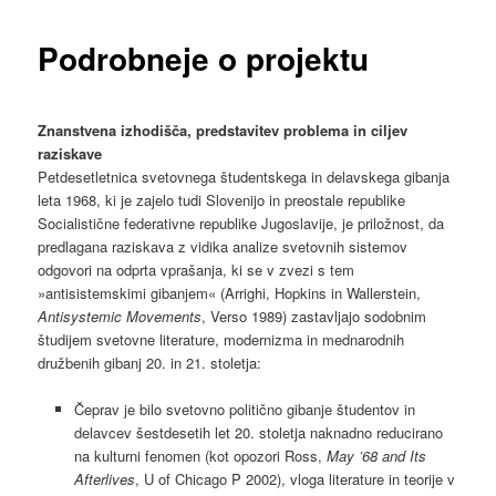
Podrobneje o projektu
Znanstvena izhodišča, predstavitev problema in ciljev
raziskave
Petdesetletnica svetovnega študentskega in delavskega gibanja
leta 1968, ki je zajelo tudi Slovenijo in preostale republike
Socialistične federativne republike Jugoslavije, je priložnost, da
predlagana raziskava z vidika analize svetovnih sistemov
odgovori na odprta vprašanja, ki se v zvezi s tem
»antisistemskimi gibanjem« (Arrighi, Hopkins in Wallerstein,
Antisystemic Movements
, Verso 1989) zastavljajo sodobnim
študijem svetovne literature, modernizma in mednarodnih
družbenih gibanj 20. in 21. stoletja:
Čeprav je bilo svetovno politično gibanje študentov in
delavcev šestdesetih let 20. stoletja naknadno reducirano
na kulturni fenomen (kot opozori Ross,
May ’68 and Its
Afterlives
, U of Chicago P 2002), vloga literature in teorije v